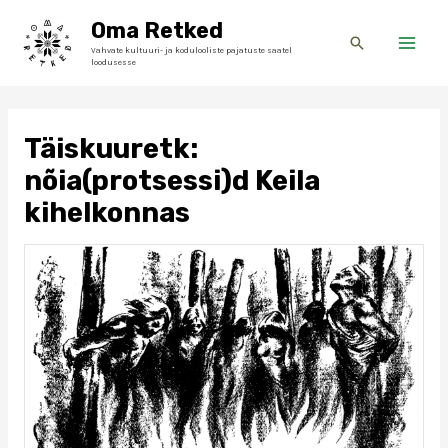
Skip
Main
Oma Retked
to
Search
Vahvate kultuuri- ja kodulooliste pajatuste saatel
Men
content
loodusesse
Täiskuuretk:
nõia(protsessi)d Keila
kihelkonnas