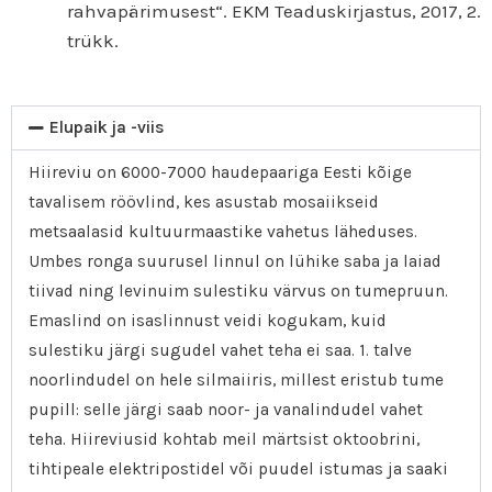
rahvapärimusest“. EKM Teaduskirjastus, 2017, 2.
trükk.
Elupaik ja -viis
Hiireviu on 6000-7000 haudepaariga Eesti kõige
tavalisem röövlind, kes asustab mosaiikseid
metsaalasid kultuurmaastike vahetus läheduses.
Umbes ronga suurusel linnul on lühike saba ja laiad
tiivad ning levinuim sulestiku värvus on tumepruun.
Emaslind on isaslinnust veidi kogukam, kuid
sulestiku järgi sugudel vahet teha ei saa. 1. talve
noorlindudel on hele silmaiiris, millest eristub tume
pupill: selle järgi saab noor- ja vanalindudel vahet
teha. Hiireviusid kohtab meil märtsist oktoobrini,
tihtipeale elektripostidel või puudel istumas ja saaki