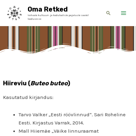
Skip
Main
Oma Retked
to
Search
Vahvate kultuuri- ja kodulooliste pajatuste saatel
Men
content
loodusesse
Hiireviu (
Buteo buteo
)
Kasutatud kirjandus:
Tarvo Valker „Eesti röövlinnud“. Sari Roheline
Eesti. Kirjastus Varrak, 2014.
Mall Hiiemäe „Väike linnuraamat