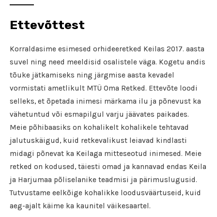
Ettevõttest
Korraldasime esimesed orhideeretked Keilas 2017. aasta
suvel ning need meeldisid osalistele väga. Kogetu andis
tõuke jätkamiseks ning järgmise aasta kevadel
vormistati ametlikult MTÜ Oma Retked. Ettevõte loodi
selleks, et õpetada inimesi märkama ilu ja põnevust ka
vähetuntud või esmapilgul varju jäävates paikades.
Meie põhibaasiks on kohalikelt kohalikele tehtavad
jalutuskäigud, kuid retkevalikust leiavad kindlasti
midagi põnevat ka Keilaga mitteseotud inimesed. Meie
retked on kodused, täiesti omad ja kannavad endas Keila
ja Harjumaa põliselanike teadmisi ja pärimuslugusid.
Tutvustame eelkõige kohalikke loodusväärtuseid, kuid
aeg-ajalt käime ka kaunitel väikesaartel.