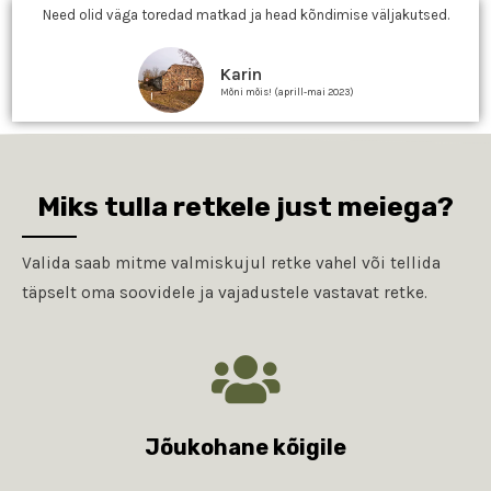
Need olid väga toredad matkad ja head kõndimise väljakutsed.
Karin
Mõni mõis! (aprill-mai 2023)
Miks tulla retkele just meiega?
Valida saab mitme valmiskujul retke vahel või tellida
täpselt oma soovidele ja vajadustele vastavat retke.
Jõukohane kõigile