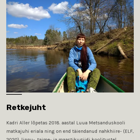
Retkejuht
Kadri Aller lõpetas 2018. aastal Luua Metsanduskooli
matkajuhi eriala ning on end täiendanud nahkhiire- (ELF,
2020), linnu-, taime- ja maastikugiidi koolitustel