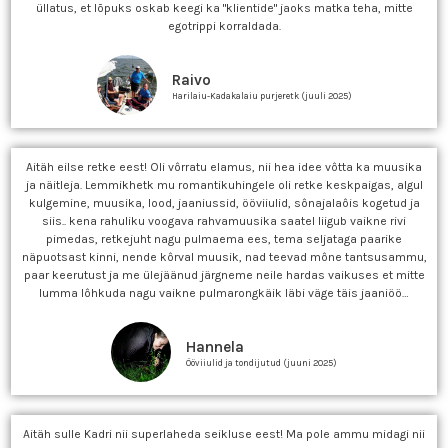
üllatus, et lõpuks oskab keegi ka "klientide" jaoks matka teha, mitte
egotrippi korraldada.
Raivo
Harilaiu-Kadakalaiu purjeretk (juuli 2025)
Aitäh eilse retke eest! Oli vôrratu elamus, nii hea idee vôtta ka muusika
ja näitleja. Lemmikhetk mu romantikuhingele oli retke keskpaigas, algul
kulgemine, muusika, lood, jaaniussid, ööviiulid, sônajalaôis kogetud ja
siis.. kena rahuliku voogava rahvamuusika saatel liigub vaikne rivi
pimedas, retkejuht nagu pulmaema ees, tema seljataga paarike
näpuotsast kinni, nende kôrval muusik, nad teevad mône tantsusammu,
paar keerutust ja me ülejäänud järgneme neile hardas vaikuses et mitte
lumma lôhkuda nagu vaikne pulmarongkäik läbi väge täis jaaniöö…
Hannela
Ööviiulid ja tondijutud (juuni 2025)
Aitäh sulle Kadri nii superlaheda seikluse eest! Ma pole ammu midagi nii