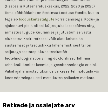
(Haapsalu Kutsehariduskeskus, 2022, 2023 ja 2025).
Tema põhitöökoht on Eestimaa Looduse Fondis, kus ta
tegeleb
looduskaitsetalgute
korraldamisega. Kodu- ja
ajaloohuvi pisik oli tal küljes juba lapsepõlves ning
armastus lugude kuulamise ja jutustamise vastu
elukestev. Kadri retkedel võib alati kohata ka
süsteemset ja teaduslikku lähenemist, sest tal on
seljataga aastatepikkune teadustöö
biotehnoloogialaboris ning doktorikraad Tallinna
Tehnikaülikoolist keemia ja geenitehnoloogia erialal.
Vabal ajal armastab üksinda väikesaartel molutada või
koos sõpradega Eesti metsikutes paikades matkata.
Retkede ja osalejate arv