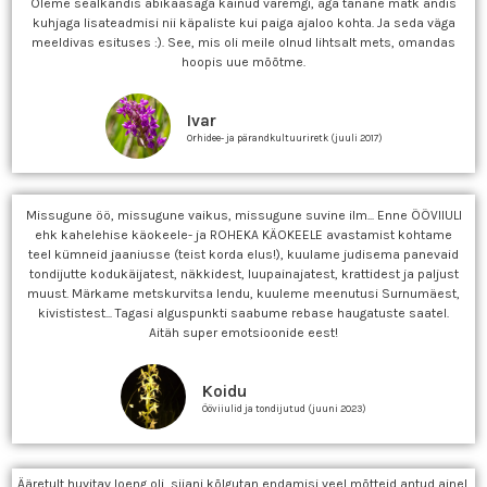
Oleme sealkandis abikaasaga käinud varemgi, aga tänane matk andis
kuhjaga lisateadmisi nii käpaliste kui paiga ajaloo kohta. Ja seda väga
meeldivas esituses :). See, mis oli meile olnud lihtsalt mets, omandas
hoopis uue mõõtme.
Ivar
Orhidee- ja pärandkultuuriretk (juuli 2017)
Missugune öö, missugune vaikus, missugune suvine ilm... Enne ÖÖVIIULI
ehk kahelehise käokeele- ja ROHEKA KÄOKEELE avastamist kohtame
teel kümneid jaaniusse (teist korda elus!), kuulame judisema panevaid
tondijutte kodukäijatest, näkkidest, luupainajatest, krattidest ja paljust
muust. Märkame metskurvitsa lendu, kuuleme meenutusi Surnumäest,
kivististest... Tagasi alguspunkti saabume rebase haugatuste saatel.
Aitäh super emotsioonide eest!
Koidu
Ööviiulid ja tondijutud (juuni 2023)
Ääretult huvitav loeng oli, siiani kõlgutan endamisi veel mõtteid antud ainel.