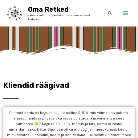
Skip
Main
Oma Retked
to
Search
Vahvate kultuuri- ja kodulooliste pajatuste saatel
Men
content
loodusesse
Kliendid räägivad
Esimest korda oli kogu reisil just selline RÜTM, mis võimaldas puhata,
ennast harida ja piisavalt ka rasva põletada (kasvõi maltsa sees
sumbates
). Kogu reis oli ZEN, mõnus ja lõtv, sama ei läinud
uimerdamiseks kätte. Suur osa oli ka muidugi jahimeeskonnal, kes oli
minu arvates ülipaindlik, hooliv ja soe. VÕIMAS! Ülikõva!!! On ääretult hea