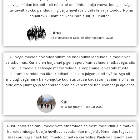
Ja väga kiidan lektorit – oli näha, et on nähtud palju vaeva, loeng oli väga
huvitavalt kokku pandud ning palju huvitavaid detaile välja toodud. No nii
nauditav kuulamine. Veel kord suur, suur aitäh!
Liina
Nõia(protsessi)d Keila kihelkonnas (aprill 2021)
Oli väga meeldejääv õues viibimine imekaunis looduses ja meeldivas
seltskonnas. Kuna olen harjunud pigem sportlikumat laadi matkadega, siis
mulle meeldis eelkõige metsaradadel sumpamine ja veetakistuste
ületamine, mida ma üksi kindlasti ei oleks julgenud ette võtta. Aga oli
muidugi väga hariv ka kohajutte kuulata. Lausa kadestamisväärne oli sinu
side oma juurtega ja teadmised oma esivanemate kodukohast ja ajaloost.
Kai
Keila "mägimatk" (jaanuar 2025)
Alustuseks soe tänu meeldivate emotsioonide eest, mille kinkisid matka
korraldamisega. Uue ja huvitava avastamise muljeid võimendas tugevalt
taaskord väga hästi läbi mõeldud matka korraldus. Paeluvad teadmised