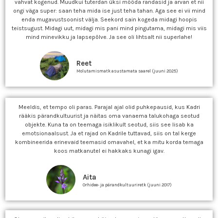
vahvat kogenud. Muudkui tuterdan üksi mööda randasid ja arvan et nii
ongi väga super: saan teha mida ise just teha tahan. Aga see ei vii mind
enda mugavustsoonist välja. Seekord sain kogeda midagi hoopis
teistsugust. Midagi uut, midagi mis pani mind pingutama, midagi mis viis
mind minevikku ja lapsepõlve. Ja see oli lihtsalt nii superlahe!
Reet
Molutamismatk asustamata saarel (juuni 2025)
Meeldis, et tempo oli paras. Parajal ajal olid puhkepausid, kus Kadri
rääkis pärandkultuurist ja näitas oma vanaema talukohaga seotud
objekte. Kuna ta on teemaga isiklikult seotud, siis see lisab ka
emotsionaalsust. Ja et rajad on Kadrile tuttavad, siis on tal kerge
kombineerida erinevaid teemasid omavahel, et ka mitu korda temaga
koos matkanutel ei hakkaks kunagi igav.
Aita
Orhidee- ja pärandkultuuriretk (juuni 2017)