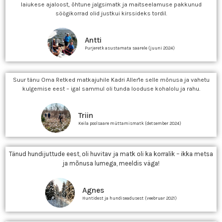
laiukese ajaloost, õhtune jalgsimatk ja maitseelamuse pakkunud
söögikorrad olid justkui kirssideks tordil.
Antti
Purjeretk asustamata saarele (juuni 2024)
Suur tänu Oma Retked matkajuhile Kadri Aller'le selle mõnusa ja vahetu
kulgemise eest – igal sammul oli tunda looduse kohalolu ja rahu.
Triin
Keila poolsaare müttamismatk (detsember 2024)
Tänud hundijuttude eest, oli huvitav ja matk oli ka korralik – ikka metsa
ja mõnusa lumega, meeldis väga!
Agnes
Huntidest ja hundiseadusest (veebruar 2021)