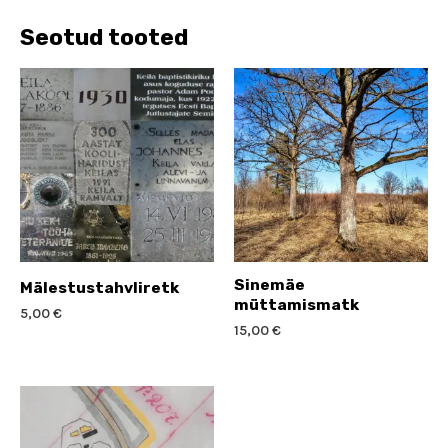
Seotud tooted
Sinemäe
Mälestustahvliretk
müttamismatk
5,00
€
15,00
€