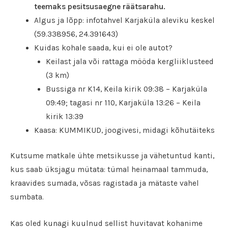
teemaks pesitsusaegne räätsarahu.
Algus ja lõpp: infotahvel Karjaküla aleviku keskel
(59.338956, 24.391643)
Kuidas kohale saada, kui ei ole autot?
Keilast jala või rattaga mööda kergliiklusteed
(3 km)
Bussiga nr K14, Keila kirik 09:38 – Karjaküla
09:49; tagasi nr 110, Karjaküla 13:26 – Keila
kirik 13:39
Kaasa: KUMMIKUD, joogivesi, midagi kõhutäiteks
Kutsume matkale ühte metsikusse ja vähetuntud kanti,
kus saab üksjagu mütata: tümal heinamaal tammuda,
kraavides sumada, võsas ragistada ja mätaste vahel
sumbata.
Kas oled kunagi kuulnud sellist huvitavat kohanime