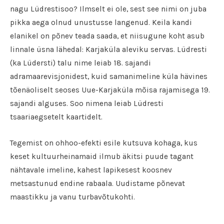
nagu Lüdrestisoo? Ilmselt ei ole, sest see nimi on juba
pikka aega olnud unustusse langenud. Keila kandi
elanikel on põnev teada saada, et niisugune koht asub
linnale üsna lähedal: Karjaküla aleviku servas. Lüdresti
(ka Lüdersti) talu nime leiab 18. sajandi
adramaarevisjonidest, kuid samanimeline küla hävines
tõenäoliselt seoses Uue-Karjaküla mõisa rajamisega 19.
sajandi alguses. Soo nimena leiab Lüdresti
tsaariaegsetelt kaartidelt.
Tegemist on ohhoo-efekti esile kutsuva kohaga, kus
keset kultuurheinamaid ilmub äkitsi puude tagant
nähtavale imeline, kahest lapikesest koosnev
metsastunud endine rabaala. Uudistame põnevat
maastikku ja vanu turbavõtukohti.