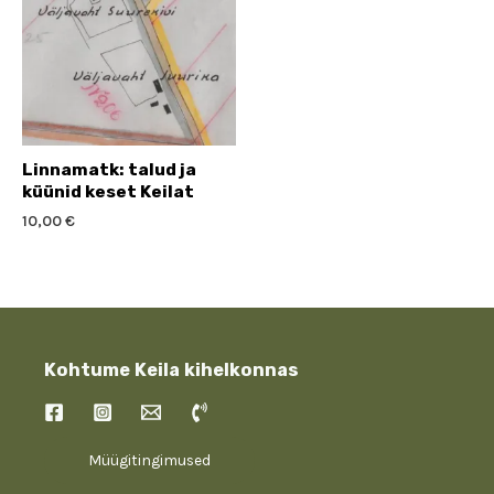
Linnamatk: talud ja
küünid keset Keilat
10,00
€
Kohtume Keila kihelkonnas
Müügitingimused