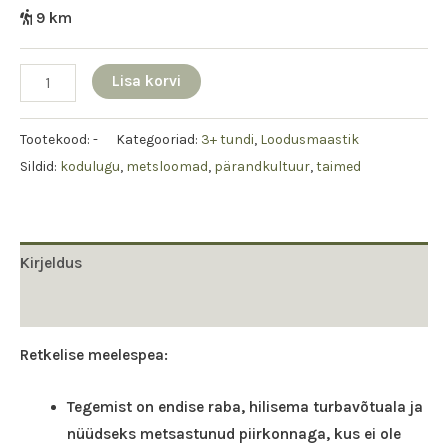
9 km
Lisa korvi
Tootekood:
-
Kategooriad:
3+ tundi
,
Loodusmaastik
Sildid:
kodulugu
,
metsloomad
,
pärandkultuur
,
taimed
Kirjeldus
Arvustused (0)
Retkelise meelespea:
Tegemist on endise raba, hilisema turbavõtuala ja
nüüdseks metsastunud piirkonnaga, kus ei ole