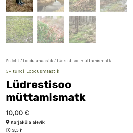
Esileht
/
Loodusmaastik
/ Lüdrestisoo müttamismatk
3+ tundi
,
Loodusmaastik
Lüdrestisoo
müttamismatk
10,00
€
Karjaküla alevik
3,5 h