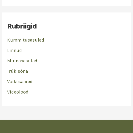
Rubriigid
Kummitusasulad
Linnud
Muinasasulad
Trükisõna
Väikesaared
Videolood