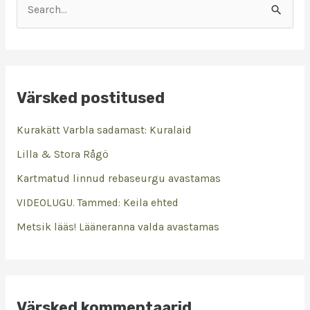
S
e
a
r
Värsked postitused
c
h
Kurakätt Varbla sadamast: Kuralaid
f
Lilla & Stora Rågö
o
Kartmatud linnud rebaseurgu avastamas
r
VIDEOLUGU. Tammed: Keila ehted
:
Metsik lääs! Lääneranna valda avastamas
Värsked kommentaarid