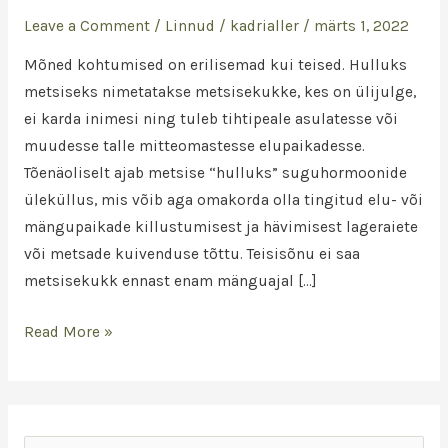
Leave a Comment
/
Linnud
/
kadrialler
/
märts 1, 2022
Mõned kohtumised on erilisemad kui teised. Hulluks
metsiseks nimetatakse metsisekukke, kes on ülijulge,
ei karda inimesi ning tuleb tihtipeale asulatesse või
muudesse talle mitteomastesse elupaikadesse.
Tõenäoliselt ajab metsise “hulluks” suguhormoonide
üleküllus, mis võib aga omakorda olla tingitud elu- või
mängupaikade killustumisest ja hävimisest lageraiete
või metsade kuivenduse tõttu. Teisisõnu ei saa
metsisekukk ennast enam mänguajal […]
Read More »