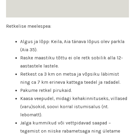
Arvustused (0)
Retkelise meelespea:
Algus ja lõpp: Keila, Aia tänava lõpus olev parkla
(Aia 35).
Raske maastiku tõttu ei ole retk sobilik alla 12-
aastastele lastele.
Retkest ca 3 km on metsa ja võpsiku läbimist
ning ca 7 km erineva kattega teedel ja radadel.
Pakume retkel pirukaid.
Kaasa veepudel, midagi kehakinnituseks, villased
(varu)sokid, soovi korral istumisalus (nt.
lebomatt).
Jalga kummikud või vettpidavad saapad –
tegemist on niiske rabametsaga ning ületame