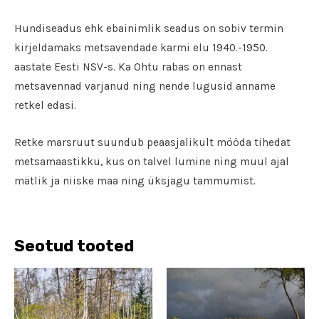
Hundiseadus ehk ebainimlik seadus on sobiv termin
kirjeldamaks metsavendade karmi elu 1940.-1950.
aastate Eesti NSV-s. Ka Ohtu rabas on ennast
metsavennad varjanud ning nende lugusid anname
retkel edasi.
Retke marsruut suundub peaasjalikult mööda tihedat
metsamaastikku, kus on talvel lumine ning muul ajal
mätlik ja niiske maa ning üksjagu tammumist.
Seotud tooted