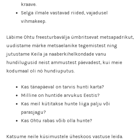
kraave.
Selga ilmale vastavad riided, vajadusel
vihmakeep.
Läbime Ohtu freesturbavälja ümbritsevat metsapadrikut,
uudistame märke metsaelanike tegemistest ning
jutustame Keila ja naaberkihelkondade vanu
hundilugusid neist ammustest päevadest, kui meie
kodumaal oli nö hundiuputus.
Kas tänapäeval on tarvis hunti karta?
Milline on huntide arvukus Eestis?
Kas meil kütitakse hunte liiga palju või
parasjagu?
Kas Ohtu rabas võib olla hunte?
Katsume neile küsimustele üheskoos vastuse leida.