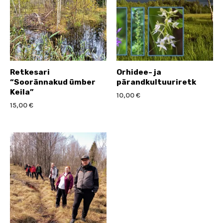
Retkesari
Orhidee- ja
“Soorännakud ümber
pärandkultuuriretk
Keila”
10,00
€
15,00
€