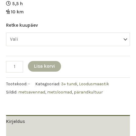
5,5 h
10 km
Retke kuupäev
Lisa korvi
Tootekood:
-
Kategooriad:
3+ tundi
,
Loodusmaastik
Sildid:
metsavennad
,
metsloomad
,
pärandkultuur
Kirjeldus
Lisainfo